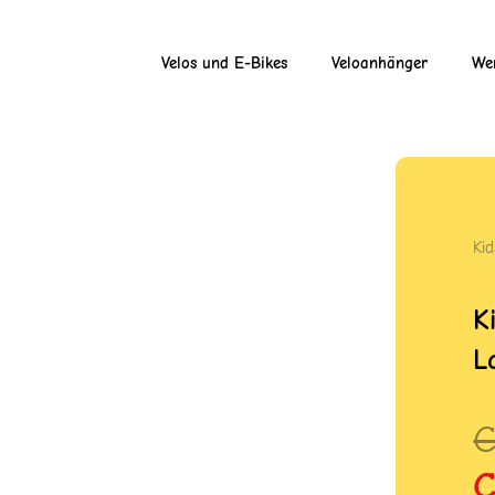
Velos und E-Bikes
Veloanhänger
Wer
Ki
K
L
U
A
P
P