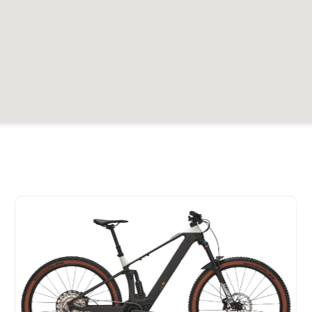
er
999.