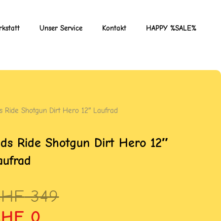
kstatt
Unser Service
Kontakt
HAPPY %SALE%
ds Ride Shotgun Dirt Hero 12″ Laufrad
ids Ride Shotgun Dirt Hero 12″
aufrad
rsprünglicher
ktueller
CHF
349
reis
reis
CHF
0