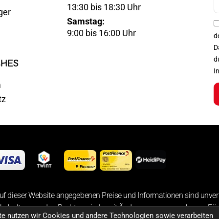
13:30 bis 18:30 Uhr
ger
Mail
Samstag:
Optin
9:00 bis 16:00 Uhr
d
D
d
CHES
I
m
tz
uf dieser Website angegebenen Preise und Informationen sind unver
 behalten uns das Recht vor, jederzeit Änderungen vorzunehmen. Für 
ite nutzen wir Cookies und andere Technologien sowie verarbeiten