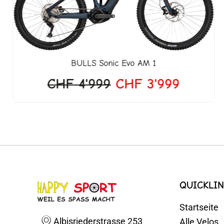
BULLS
Sonic Evo AM 1
CHF
4'999
CHF
3'999
QUICKLIN
Startseite
Albisriederstrasse 253
Alle Velos