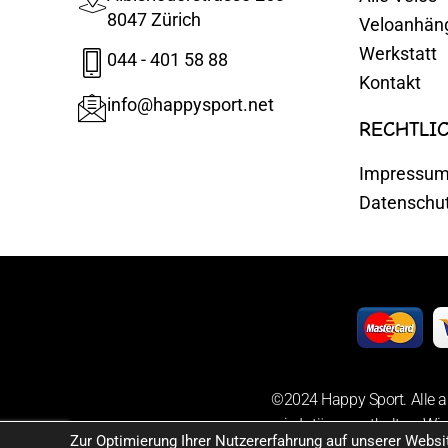
8047 Zürich
Veloanhän
Werkstatt
044 - 401 58 88
Kontakt
info@happysport.net
RECHTLI
Impressu
Datenschu
©2024 Happy Sport. Alle a
sowie Irrtümer enthalten. Wir
Zur Optimierung Ihrer Nutzererfahrung auf unserer Webs