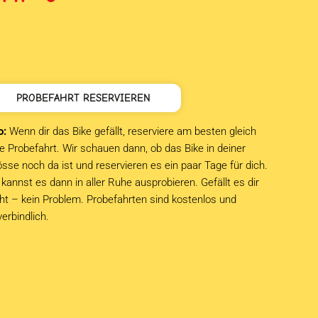
ar:
st:
HF 349
HF 0.
PROBEFAHRT RESERVIEREN
o:
Wenn dir das Bike gefällt, reserviere am besten gleich
e Probefahrt. Wir schauen dann, ob das Bike in deiner
sse noch da ist und reservieren es ein paar Tage für dich.
kannst es dann in aller Ruhe ausprobieren. Gefällt es dir
cht – kein Problem. Probefahrten sind kostenlos und
verbindlich.