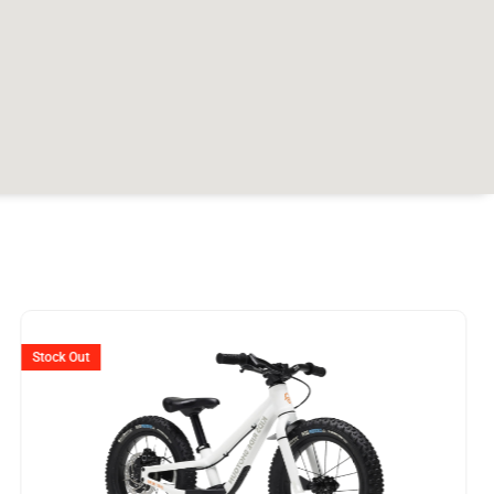
Ursprünglicher
Aktueller
Preis
Preis
Stock Out
war:
ist:
CHF 349
CHF 225.