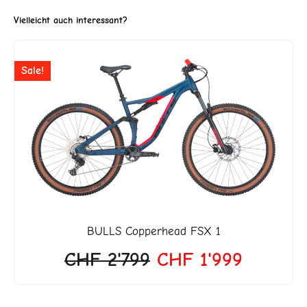
Vielleicht auch interessant?
Ursprünglicher
Aktuelle
Sale!
Preis
Preis
war:
ist:
CHF 2'799
CHF 1'9
BULLS
Copperhead FSX 1
CHF
2'799
CHF
1'999