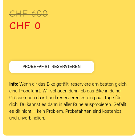
Ursprünglicher
Aktueller
CHF
600
Preis
Preis
CHF
0
war:
ist:
CHF 600
CHF 0.
.
PROBEFAHRT RESERVIEREN
Info:
Wenn dir das Bike gefällt, reserviere am besten gleich
eine Probefahrt. Wir schauen dann, ob das Bike in deiner
Grösse noch da ist und reservieren es ein paar Tage für
dich. Du kannst es dann in aller Ruhe ausprobieren. Gefällt
es dir nicht – kein Problem. Probefahrten sind kostenlos
und unverbindlich.