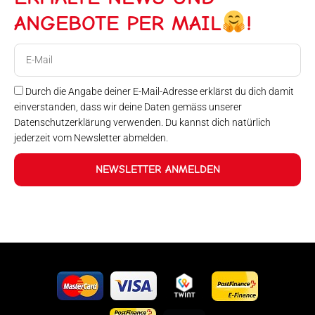
ANGEBOTE PER MAIL
!
E-
Mail
Durch die Angabe deiner E-Mail-Adresse erklärst du dich damit
einverstanden, dass wir deine Daten gemäss unserer
Datenschutzerklärung verwenden. Du kannst dich natürlich
jederzeit vom Newsletter abmelden.
NEWSLETTER ANMELDEN