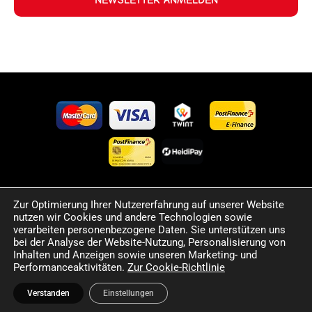
NEWSLETTER ANMELDEN
Zur Optimierung Ihrer Nutzererfahrung auf unserer Website
©2024 Happy Sport. Alle auf dieser Website angegebenen
nutzen wir Cookies und andere Technologien sowie
Preise und Informationen sind unverbindlich und können
verarbeiten personenbezogene Daten. Sie unterstützen uns
Fehler sowie Irrtümer enthalten. Wir behalten uns das Recht
bei der Analyse der Website-Nutzung, Personalisierung von
Inhalten und Anzeigen sowie unseren Marketing- und
vor, jederzeit Änderungen vorzunehmen. Für die Richtigkeit
Performanceaktivitäten.
Zur Cookie-Richtlinie
und Aktualität der bereitgestellten Informationen
übernehmen wir keine Haftung.
Verstanden
Einstellungen