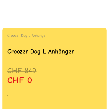
Croozer Dog L Anhänger
Croozer Dog L Anhänger
Ursprünglicher
Aktueller
CHF
849
Preis
Preis
CHF
0
war:
ist:
CHF 849
CHF 0.
.