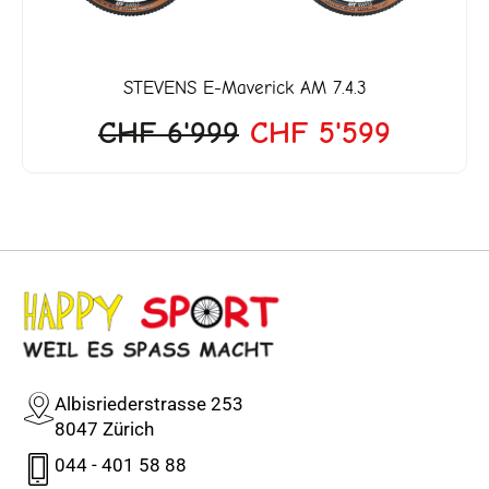
STEVENS
E-Maverick AM 7.4.3
CHF
6'999
CHF
5'599
Albisriederstrasse 253
8047 Zürich
044 - 401 58 88