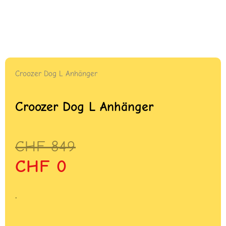
Croozer Dog L Anhänger
Croozer Dog L Anhänger
Ursprünglicher
Aktueller
CHF
849
Preis
Preis
CHF
0
war:
ist:
CHF 849
CHF 0.
.