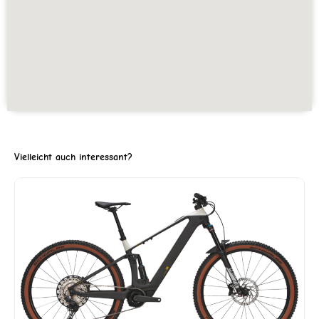
Vielleicht auch interessant?
er
9.