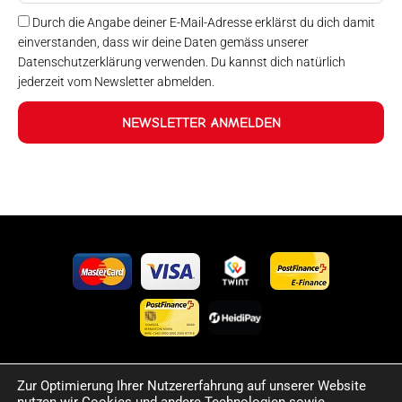
Durch die Angabe deiner E-Mail-Adresse erklärst du dich damit
einverstanden, dass wir deine Daten gemäss unserer
Datenschutzerklärung verwenden. Du kannst dich natürlich
jederzeit vom Newsletter abmelden.
NEWSLETTER ANMELDEN
Zur Optimierung Ihrer Nutzererfahrung auf unserer Website
©2024 Happy Sport. Alle auf dieser Website angegebenen