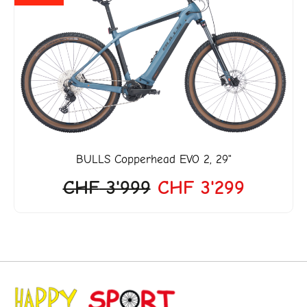
Preis
Preis
war:
ist:
CHF 3'999
CHF 3'2
BULLS
Copperhead EVO 2, 29"
CHF
3'999
CHF
3'299