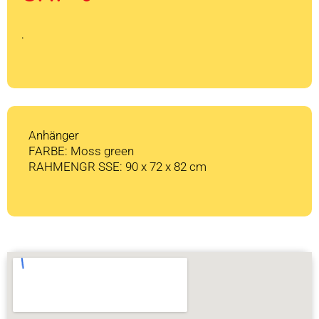
war:
ist:
CHF 899
CHF 0.
.
Anhänger
FARBE: Moss green
RAHMENGR SSE: 90 x 72 x 82 cm