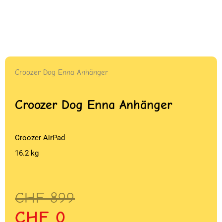
Croozer Dog Enna Anhänger
Croozer Dog Enna Anhänger
Croozer AirPad
16.2 kg
Ursprünglicher
Aktueller
CHF
899
Preis
Preis
CHF
0