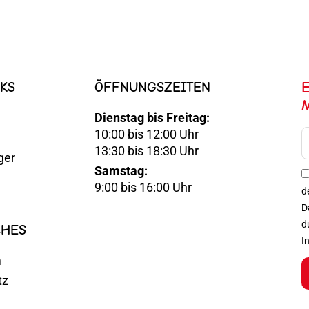
KS
ÖFFNUNGSZEITEN
Dienstag bis Freitag:
10:00 bis 12:00 Uhr
E-
13:30 bis 18:30 Uhr
ger
Mail
Samstag:
Optin
9:00 bis 16:00 Uhr
d
D
d
CHES
I
m
tz