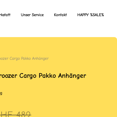
kstatt
Unser Service
Kontakt
HAPPY %SALE%
oozer Cargo Pakko Anhänger
roozer Cargo Pakko Anhänger
kg
rsprünglicher
ktueller
CHF
489