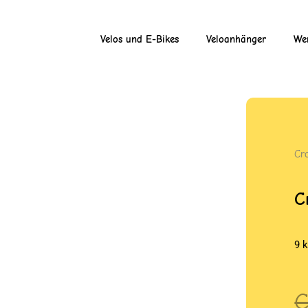
Velos und E-Bikes
Veloanhänger
Wer
Cr
C
9 
U
A