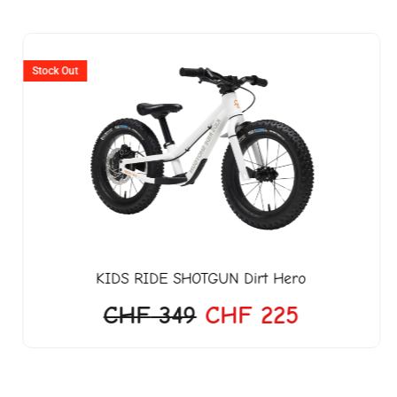
er
Ursprünglicher
Aktueller
Preis
Preis
Stock Out
war:
ist:
18.
CHF 349
CHF 225.
KIDS RIDE SHOTGUN
Dirt Hero
CHF
349
CHF
225