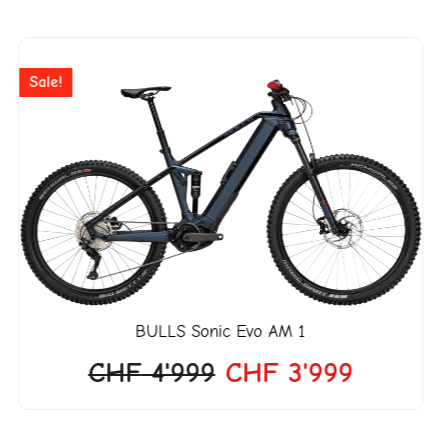
Ursprünglicher
Aktuelle
Preis
Preis
Sale!
war:
ist:
CHF 4'999
CHF 3'9
BULLS
Sonic Evo AM 1
CHF
4'999
CHF
3'999