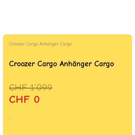
Croozer Cargo Anhänger Cargo
Croozer Cargo Anhänger Cargo
Ursprünglicher
Aktueller
CHF
1'099
Preis
Preis
CHF
0
war:
ist:
CHF 1'099
CHF 0.
.