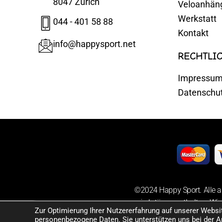
8047 Zürich
Veloanhän
Werkstatt
044 - 401 58 88
Kontakt
info@happysport.net
RECHTLI
Impressu
Datenschu
©2024 Happy Sport. Alle a
sowie Irrtümer enthalten. Wir
Zur Optimierung Ihrer Nutzererfahrung auf unserer Webs
personenbezogene Daten. Sie unterstützen uns bei der A