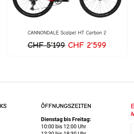
CANNONDALE
Scalpel HT Carbon 2
CHF
5'199
CHF
2'599
KS
ÖFFNUNGSZEITEN
Dienstag bis Freitag:
10:00 bis 12:00 Uhr
E-
13:30 bis 18:30 Uhr
Mail