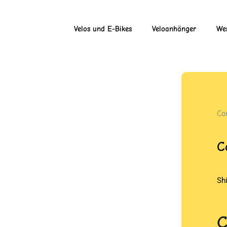
Velos und E-Bikes
Veloanhänger
Wer
Ca
C
Sh