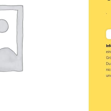
.
Inf
ein
Grö
Du 
ni
un