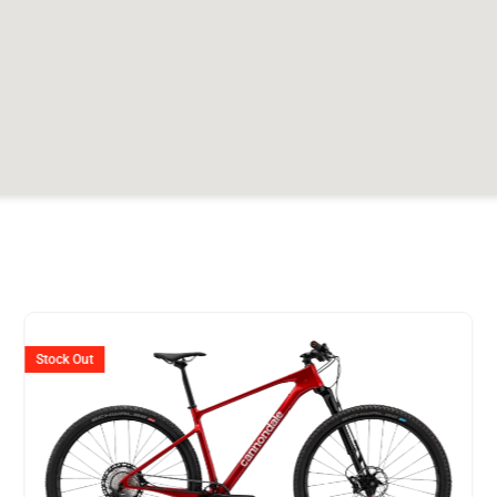
Ursprünglicher
Aktuell
Preis
Preis
Stock Out
war:
ist:
CHF 5'199
CHF 2'5