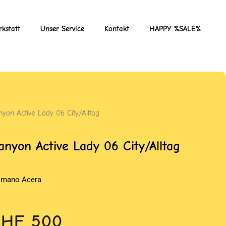
kstatt
Unser Service
Kontakt
HAPPY %SALE%
nyon Active Lady 06 City/Alltag
anyon Active Lady 06 City/Alltag
imano Acera
CHF
500