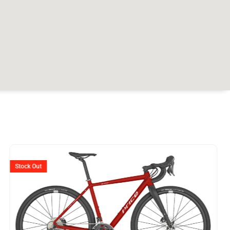
er
Ursprünglicher
Aktuelle
Preis
Preis
Stock Out
war:
ist:
99.
CHF 2'020
CHF 1'81