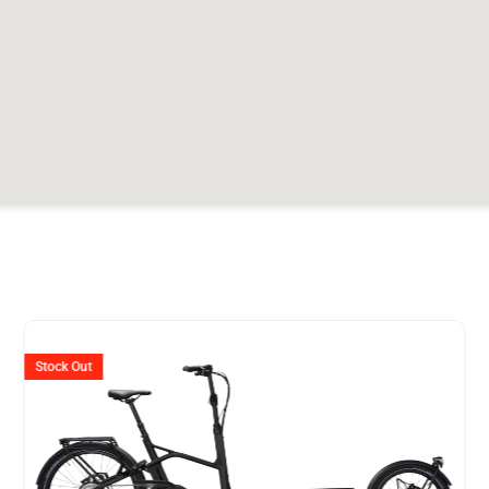
er
Ursprünglicher
Aktuell
Preis
Preis
Stock Out
war:
ist:
18.
CHF 9'299
CHF 4'6