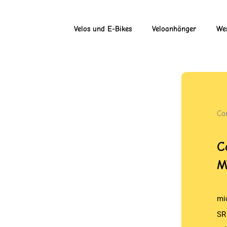
Velos und E-Bikes
Veloanhänger
Wer
Ca
C
M
mi
SR