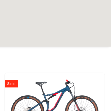
er
Ursprünglicher
Aktuelle
Preis
Preis
Sale!
war:
ist:
49.
CHF 2'799
CHF 1'9