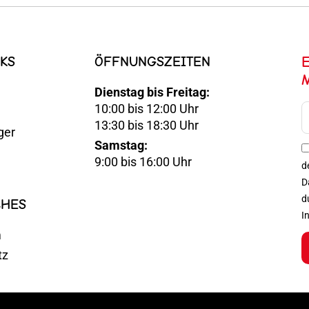
KS
ÖFFNUNGSZEITEN
Dienstag bis Freitag:
10:00 bis 12:00 Uhr
E-
13:30 bis 18:30 Uhr
ger
Mail
Samstag:
Optin
9:00 bis 16:00 Uhr
d
D
d
CHES
I
m
tz