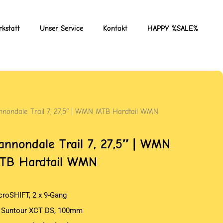
kstatt
Unser Service
Kontakt
HAPPY %SALE%
nnondale Trail 7, 27,5″ | WMN MTB Hardtail WMN
annondale Trail 7, 27,5″ | WMN
TB Hardtail WMN
croSHIFT, 2 x 9-Gang
 Suntour XCT DS, 100mm