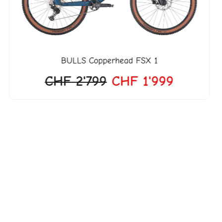
BULLS
Copperhead FSX 1
CHF
2'799
CHF
1'999