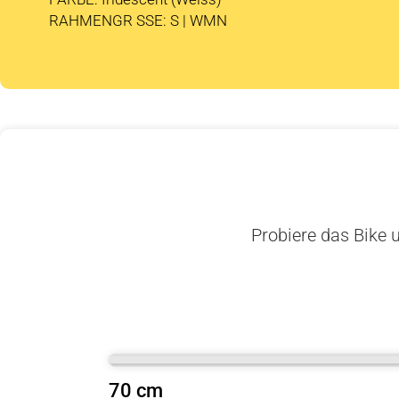
RAHMENGR SSE: S | WMN
Probiere das Bike u
70 cm