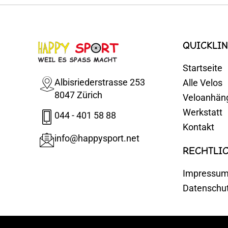
QUICKLIN
Startseite
Albisriederstrasse 253
Alle Velos
8047 Zürich
Veloanhän
Werkstatt
044 - 401 58 88
Kontakt
info@happysport.net
RECHTLI
Impressu
Datenschu