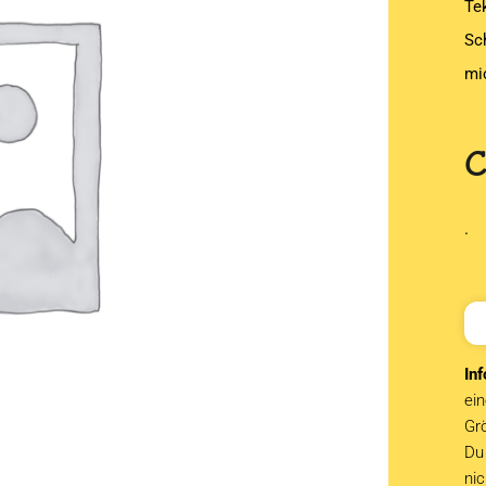
Te
Sc
mi
.
Inf
ein
Grö
Du 
ni