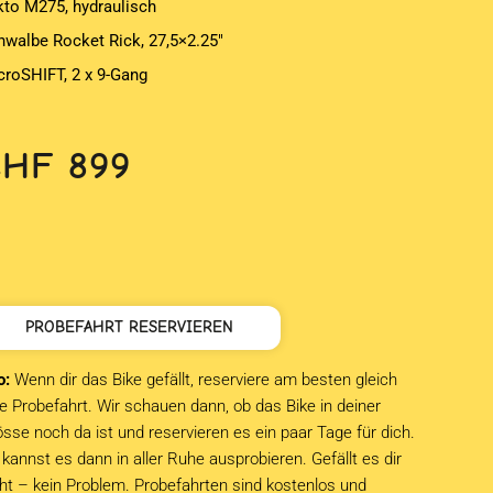
kto M275, hydraulisch
hwalbe Rocket Rick, 27,5×2.25″
croSHIFT, 2 x 9-Gang
CHF
899
PROBEFAHRT RESERVIEREN
o:
Wenn dir das Bike gefällt, reserviere am besten gleich
e Probefahrt. Wir schauen dann, ob das Bike in deiner
sse noch da ist und reservieren es ein paar Tage für dich.
kannst es dann in aller Ruhe ausprobieren. Gefällt es dir
cht – kein Problem. Probefahrten sind kostenlos und