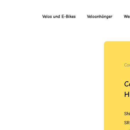
Velos und E-Bikes
Veloanhänger
Wer
Ca
C
H
Sh
SR