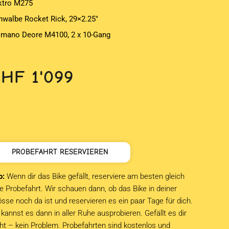
ktro M275
hwalbe Rocket Rick, 29×2.25″
imano Deore M4100, 2 x 10-Gang
CHF
1'099
PROBEFAHRT RESERVIEREN
o:
Wenn dir das Bike gefällt, reserviere am besten gleich
e Probefahrt. Wir schauen dann, ob das Bike in deiner
sse noch da ist und reservieren es ein paar Tage für dich.
kannst es dann in aller Ruhe ausprobieren. Gefällt es dir
cht – kein Problem. Probefahrten sind kostenlos und