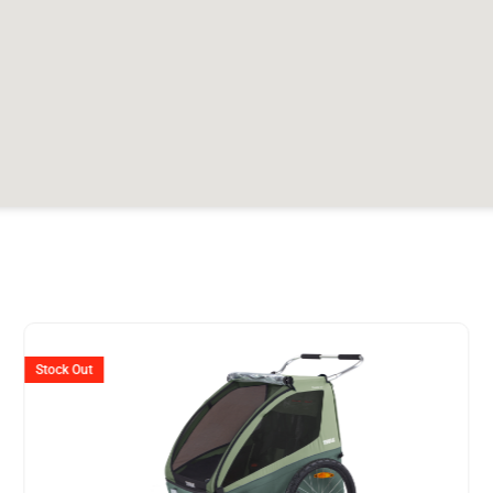
er
Ursprünglicher
Aktueller
Preis
Preis
Stock Out
war:
ist:
599.
CHF 619
CHF 399.