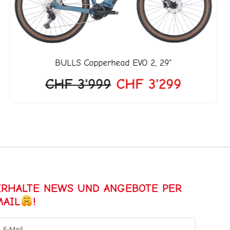
BULLS
Copperhead EVO 2, 29"
CHF
3'999
CHF
3'299
ERHALTE NEWS UND ANGEBOTE PER
MAIL
!