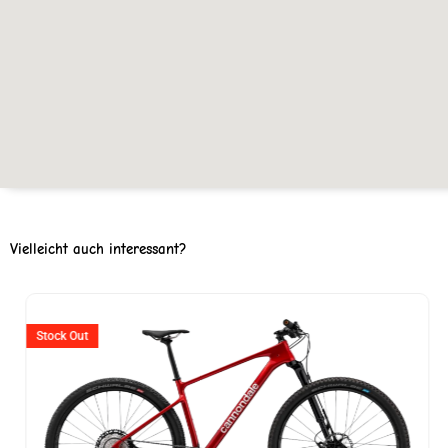
Vielleicht auch interessant?
Ursprünglicher
Aktuell
Preis
Preis
Stock Out
war:
ist:
CHF 5'199
CHF 2'