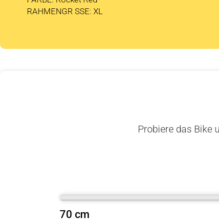
RAHMENGR SSE: XL
Probiere das Bike u
70 cm