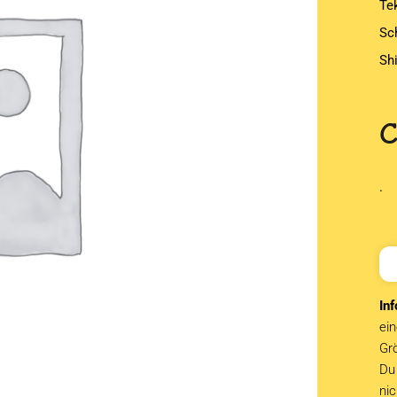
Te
Sc
Sh
.
Inf
ein
Grö
Du 
ni