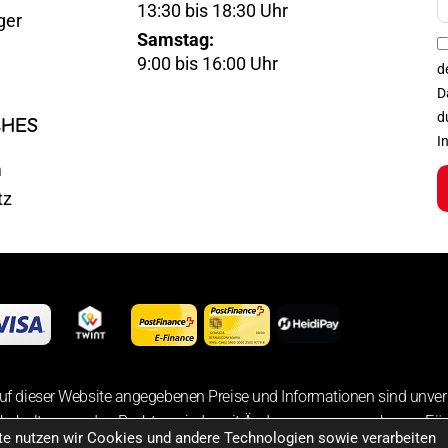
13:30 bis 18:30 Uhr
ger
Mail
Samstag:
Optin
9:00 bis 16:00 Uhr
d
D
d
CHES
I
m
tz
uf dieser Website angegebenen Preise und Informationen sind unver
 behalten uns das Recht vor, jederzeit Änderungen vorzunehmen. Für 
ite nutzen wir Cookies und andere Technologien sowie verarbeiten
der bereitgestellten Informationen übernehmen wir keine Haftung.