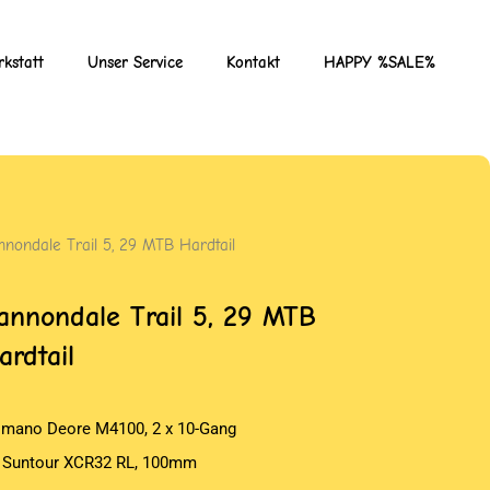
kstatt
Unser Service
Kontakt
HAPPY %SALE%
nnondale Trail 5, 29 MTB Hardtail
annondale Trail 5, 29 MTB
ardtail
imano Deore M4100, 2 x 10-Gang
 Suntour XCR32 RL, 100mm