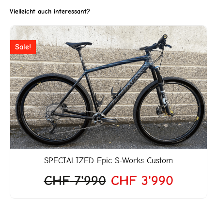
Vielleicht auch interessant?
Ursprünglicher
Aktuell
Sale!
Preis
Preis
war:
ist:
CHF 7'990
CHF 3'
SPECIALIZED
Epic S-Works Custom
CHF
7'990
CHF
3'990