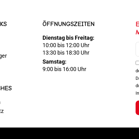
KS
ÖFFNUNGSZEITEN
Dienstag bis Freitag:
10:00 bis 12:00 Uhr
E-
13:30 bis 18:30 Uhr
ger
Mail
Samstag:
Optin
9:00 bis 16:00 Uhr
d
D
d
CHES
I
m
tz