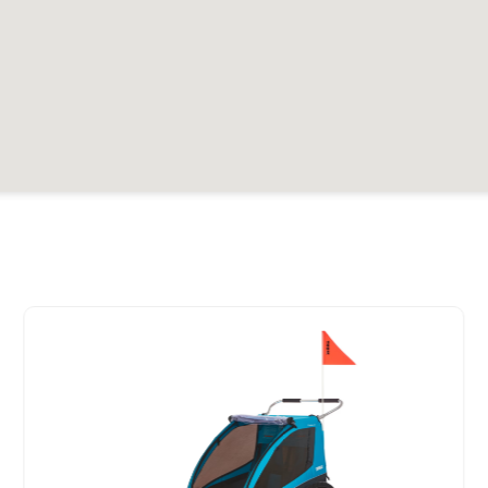
er
18.