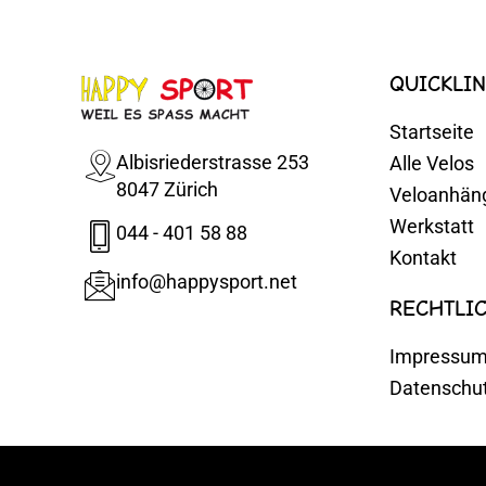
QUICKLIN
Startseite
Albisriederstrasse 253
Alle Velos
8047 Zürich
Veloanhän
Werkstatt
044 - 401 58 88
Kontakt
info@happysport.net
RECHTLI
Impressu
Datenschu