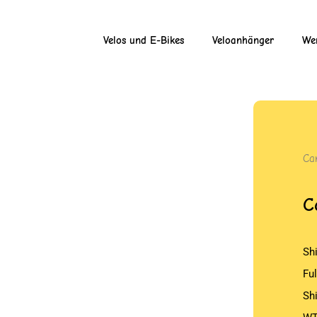
Velos und E-Bikes
Veloanhänger
Wer
Ca
C
Sh
Fu
Sh