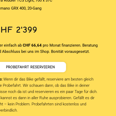
B Riddler TCS Light, 700 x 37C
imano GRX 400, 20-Gang
CHF
2'399
er einfach ab
CHF 66,64
pro Monat finanzieren. Beratung
d Abschluss bei uns im Shop. Bonität vorausgesetzt.
PROBEFAHRT RESERVIEREN
o:
Wenn dir das Bike gefällt, reserviere am besten gleich
e Probefahrt. Wir schauen dann, ob das Bike in deiner
sse noch da ist und reservieren es ein paar Tage für dich.
kannst es dann in aller Ruhe ausprobieren. Gefällt es dir
cht – kein Problem. Probefahrten sind kostenlos und
verbindlich.