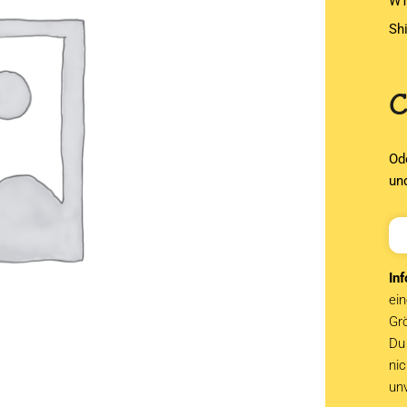
WT
Sh
Od
un
Inf
ein
Grö
Du 
ni
un