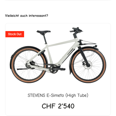
Vielleicht auch interessant?
ller
Stock Out
2'599.
STEVENS
E-Simeto (High Tube)
CHF
2'540