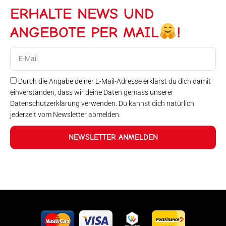
ERHALTE NEWS UND
ANGEBOTE PER MAIL
!
E-
Mail
Durch die Angabe deiner E-Mail-Adresse erklärst du dich damit
einverstanden, dass wir deine Daten gemäss unserer
Datenschutzerklärung verwenden. Du kannst dich natürlich
jederzeit vom Newsletter abmelden.
NEWSLETTER ANMELDEN