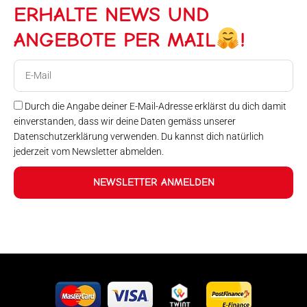
ERHALTE NEWS UND
ANGEBOTE PER MAIL
!
E-
Mail
Durch die Angabe deiner E-Mail-Adresse erklärst du dich damit
einverstanden, dass wir deine Daten gemäss unserer
Datenschutzerklärung verwenden. Du kannst dich natürlich
jederzeit vom Newsletter abmelden.
NEWSLETTER ANMELDEN