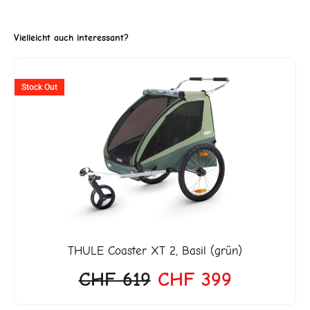
Vielleicht auch interessant?
Ursprünglicher
Aktueller
Stock Out
Preis
Preis
war:
ist:
CHF 619
CHF 399.
THULE
Coaster XT 2, Basil (grün)
CHF
619
CHF
399