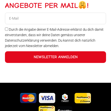
ANGEBOTE PER MAIL
!
E-
Mail
Durch die Angabe deiner E-Mail-Adresse erklärst du dich damit
einverstanden, dass wir deine Daten gemäss unserer
Datenschutzerklärung verwenden. Du kannst dich natürlich
jederzeit vom Newsletter abmelden.
NEWSLETTER ANMELDEN