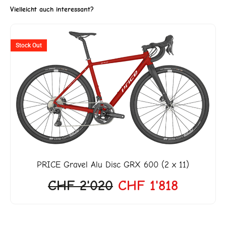
Vielleicht auch interessant?
Ursprünglicher
Aktuelle
Stock Out
Preis
Preis
war:
ist:
CHF 2'020
CHF 1'8
PRICE
Gravel Alu Disc GRX 600 (2 x 11)
CHF
2'020
CHF
1'818