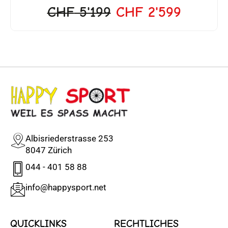
CHF
5'199
CHF
2'599
Albisriederstrasse 253
8047 Zürich
044 - 401 58 88
info@happysport.net
QUICKLINKS
RECHTLICHES