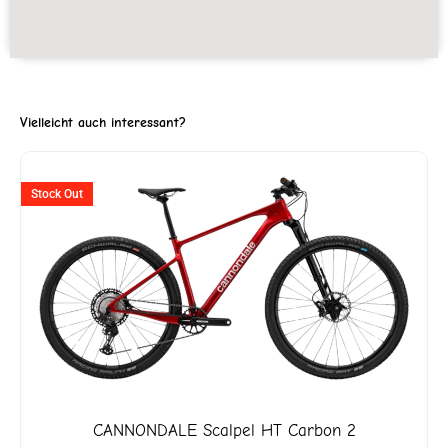
Vielleicht auch interessant?
ller
Ursprünglicher
Aktuell
Stock Out
Preis
Preis
war:
ist:
4'649.
CHF 5'199
CHF 2'5
CANNONDALE
Scalpel HT Carbon 2