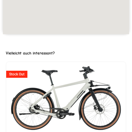
Vielleicht auch interessant?
ller
Stock Out
5'599.