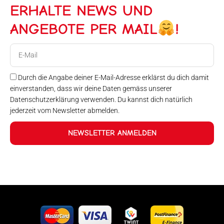
ERHALTE NEWS UND
ANGEBOTE PER MAIL
!
E-
Mail
Durch die Angabe deiner E-Mail-Adresse erklärst du dich damit
einverstanden, dass wir deine Daten gemäss unserer
Datenschutzerklärung verwenden. Du kannst dich natürlich
jederzeit vom Newsletter abmelden.
NEWSLETTER ANMELDEN