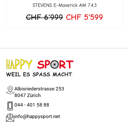
STEVENS
E-Maverick AM 7.4.3
CHF
6'999
CHF
5'599
Albisriederstrasse 253
8047 Zürich
044 - 401 58 88
info@happysport.net