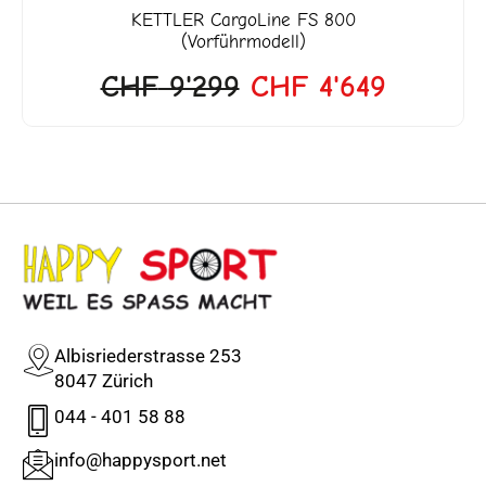
KETTLER
CargoLine FS 800
(Vorführmodell)
CHF
9'299
CHF
4'649
Albisriederstrasse 253
8047 Zürich
044 - 401 58 88
info@happysport.net