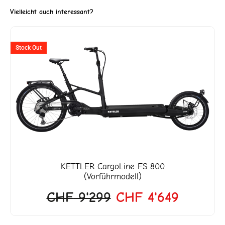
Vielleicht auch interessant?
ller
Ursprünglicher
Aktuell
Stock Out
Preis
Preis
war:
ist:
3'990.
CHF 9'299
CHF 4'6
KETTLER
CargoLine FS 800
(Vorführmodell)
CHF
9'299
CHF
4'649