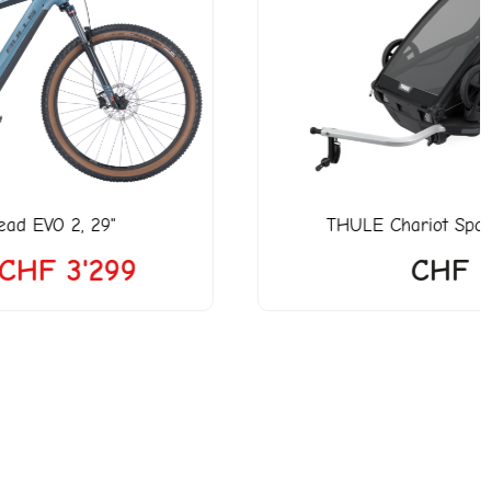
99.
THULE
Chariot Sport Double, 2-Sitzer
CHF
1'599