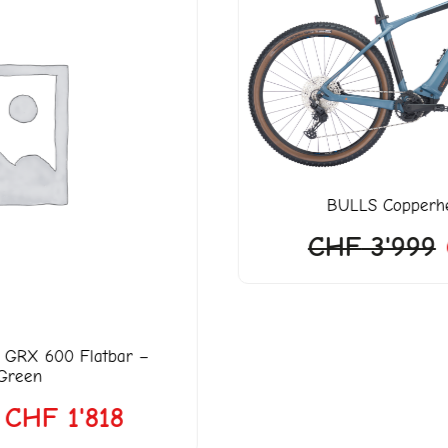
war:
ist:
18.
CHF 3'999
CHF 3'2
BULLS
Copperhead EVO 2, 29"
CHF
3'999
CHF
3'299