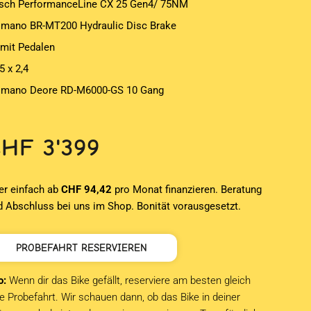
sch PerformanceLine CX 25 Gen4/ 75NM
imano BR-MT200 Hydraulic Disc Brake
 mit Pedalen
5 x 2,4
imano Deore RD-M6000-GS 10 Gang
CHF
3'399
er einfach ab
CHF 94,42
pro Monat finanzieren. Beratung
d Abschluss bei uns im Shop. Bonität vorausgesetzt.
PROBEFAHRT RESERVIEREN
o:
Wenn dir das Bike gefällt, reserviere am besten gleich
e Probefahrt. Wir schauen dann, ob das Bike in deiner