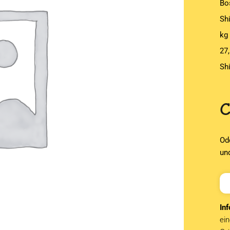
Bo
Sh
kg
27,
Sh
Od
un
Inf
ein