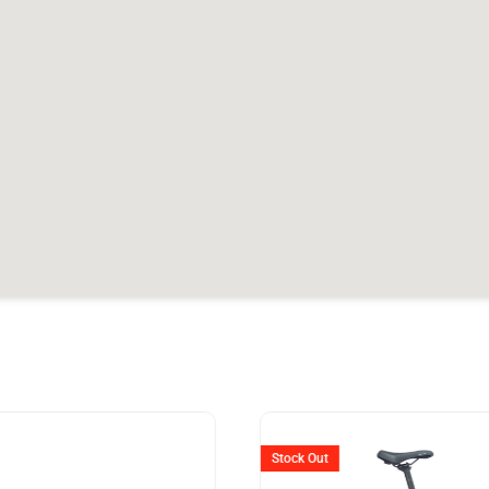
er
Ursprünglicher
Aktuell
Preis
Preis
Stock Out