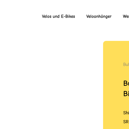
Velos und E-Bikes
Veloanhänger
Wer
Bul
B
B
Sh
SR