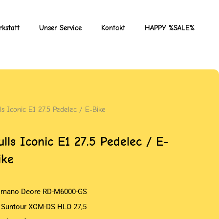
kstatt
Unser Service
Kontakt
HAPPY %SALE%
ls Iconic E1 27.5 Pedelec / E-Bike
ulls Iconic E1 27.5 Pedelec / E-
ike
imano Deore RD-M6000-GS
 Suntour XCM-DS HLO 27,5