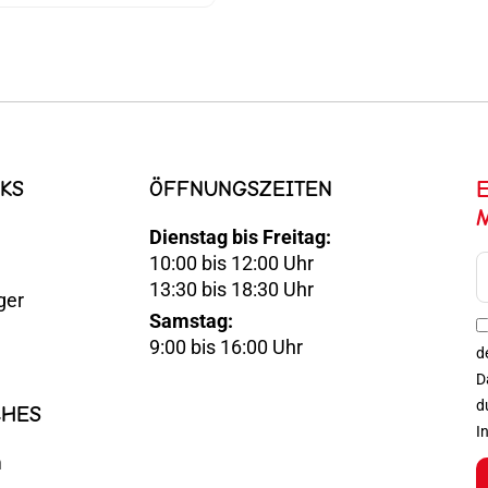
KS
ÖFFNUNGSZEITEN
Dienstag bis Freitag:
10:00 bis 12:00 Uhr
E-
13:30 bis 18:30 Uhr
ger
Mail
Samstag:
Optin
9:00 bis 16:00 Uhr
d
D
d
CHES
I
m