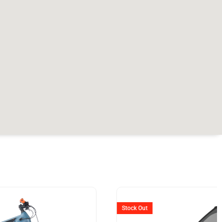
er
Stock Out