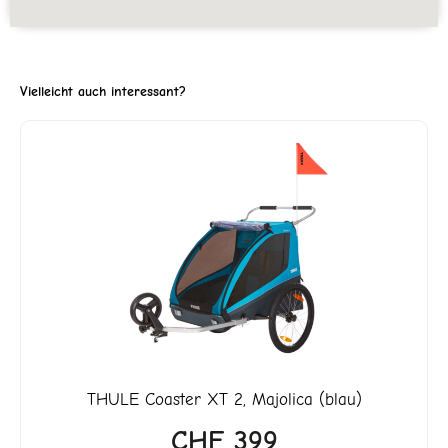
Vielleicht auch interessant?
er
9.
THULE
Coaster XT 2, Majolica (blau)
CHF
399