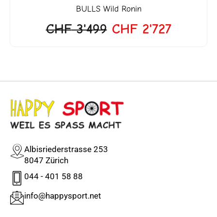
BULLS
Wild Ronin
CHF
3'499
CHF
2'727
Albisriederstrasse 253
8047 Zürich
044 - 401 58 88
info@happysport.net