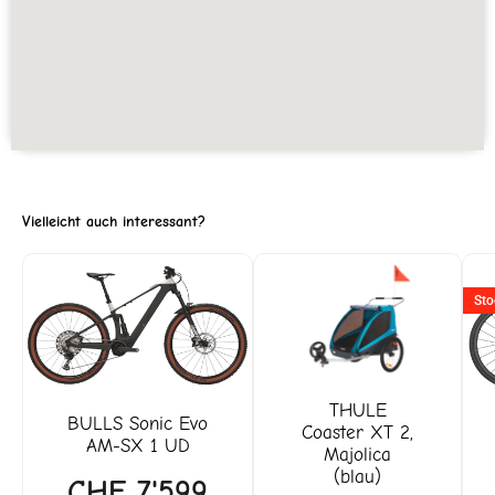
Vielleicht auch interessant?
Sto
THULE
BULLS
Sonic Evo
Coaster XT 2,
AM-SX 1 UD
Majolica
(blau)
CHF
7'599