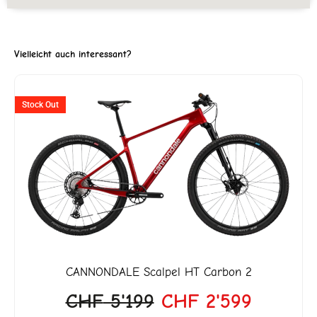
Vielleicht auch interessant?
er
Ursprünglicher
Aktuell
Stock Out
Preis
Preis
war:
ist:
5.
CHF 5'199
CHF 2'5
CANNONDALE
Scalpel HT Carbon 2
CHF
5'199
CHF
2'599