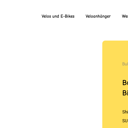
Velos und E-Bikes
Veloanhänger
Wer
Bul
B
B
Sh
SU