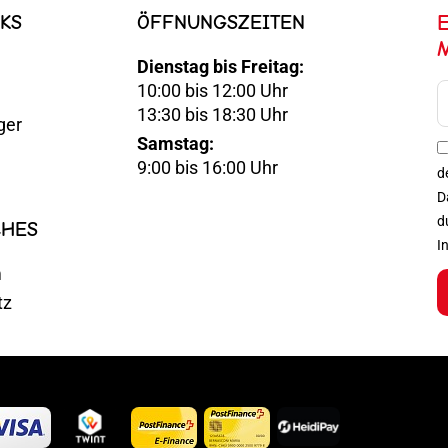
KS
ÖFFNUNGSZEITEN
Dienstag bis Freitag:
10:00 bis 12:00 Uhr
E-
13:30 bis 18:30 Uhr
ger
Mail
Samstag:
Optin
9:00 bis 16:00 Uhr
d
D
d
CHES
I
m
tz