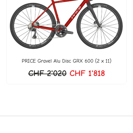
war:
ist:
649.
CHF 2'020
CHF 1'8
PRICE
Gravel Alu Disc GRX 600 (2 x 11)
CHF
2'020
CHF
1'818