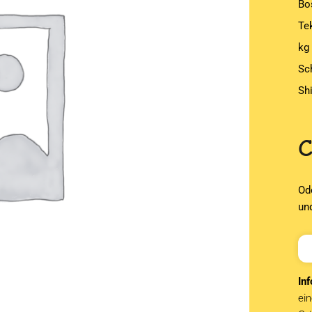
Bo
Te
kg
Sc
Sh
Od
un
Inf
ein