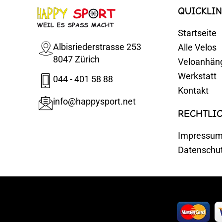
QUICKLIN
Startseite
Albisriederstrasse 253
Alle Velos
8047 Zürich
Veloanhän
Werkstatt
044 - 401 58 88
Kontakt
info@happysport.net
RECHTLI
Impressu
Datenschu