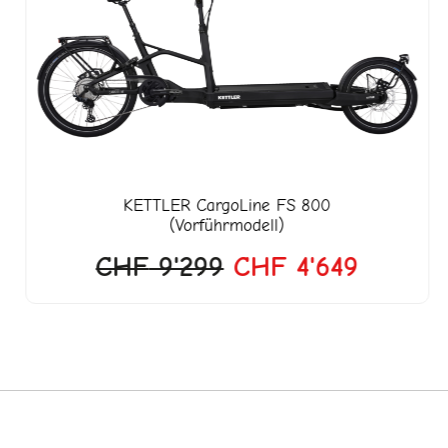
war:
ist:
CHF 9'299
CHF 4'
KETTLER
CargoLine FS 800
(Vorführmodell)
CHF
9'299
CHF
4'649