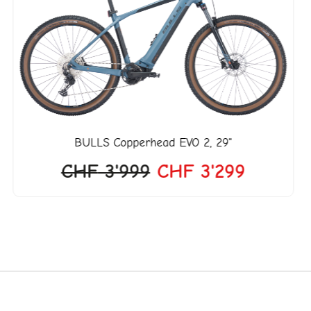
war:
ist:
18.
CHF 3'999
CHF 3'2
BULLS
Copperhead EVO 2, 29"
CHF
3'999
CHF
3'299