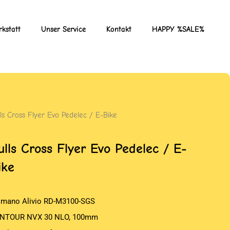
kstatt
Unser Service
Kontakt
HAPPY %SALE%
ls Cross Flyer Evo Pedelec / E-Bike
ulls Cross Flyer Evo Pedelec / E-
ike
imano Alivio RD-M3100-SGS
NTOUR NVX 30 NLO, 100mm