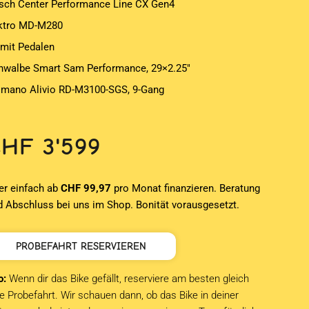
sch Center Performance Line CX Gen4
ktro MD-M280
 mit Pedalen
hwalbe Smart Sam Performance, 29×2.25″
imano Alivio RD-M3100-SGS, 9-Gang
CHF
3'599
er einfach ab
CHF 99,97
pro Monat finanzieren. Beratung
d Abschluss bei uns im Shop. Bonität vorausgesetzt.
PROBEFAHRT RESERVIEREN
o:
Wenn dir das Bike gefällt, reserviere am besten gleich
e Probefahrt. Wir schauen dann, ob das Bike in deiner