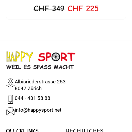
CHF
349
CHF
225
Albisriederstrasse 253
8047 Zürich
044 - 401 58 88
info@happysport.net
QUICKLINKS
RECHTLICHES