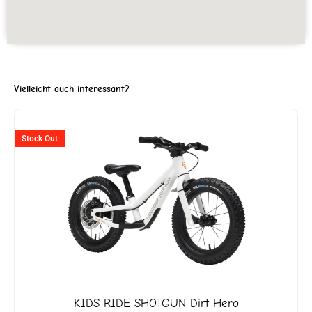
Vielleicht auch interessant?
ller
Ursprünglicher
Aktueller
Stock Out
Preis
Preis
war:
ist:
3'299.
CHF 349
CHF 225.
KIDS RIDE SHOTGUN
Dirt Hero