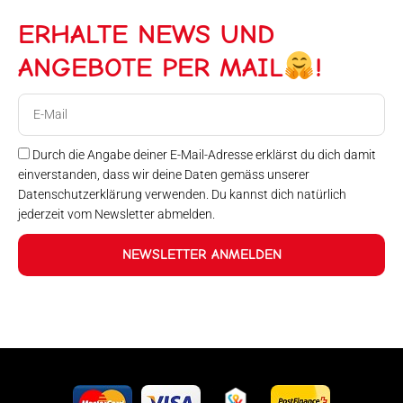
ERHALTE NEWS UND
ANGEBOTE PER MAIL
!
E-
Mail
Durch die Angabe deiner E-Mail-Adresse erklärst du dich damit
einverstanden, dass wir deine Daten gemäss unserer
Datenschutzerklärung verwenden. Du kannst dich natürlich
jederzeit vom Newsletter abmelden.
NEWSLETTER ANMELDEN