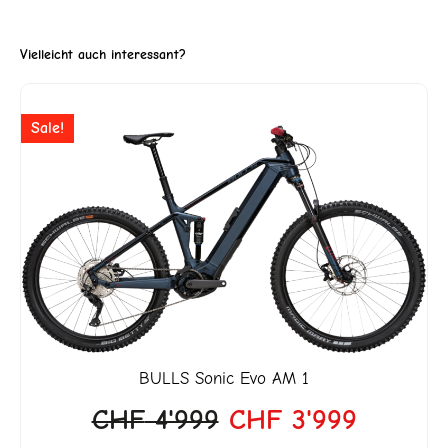
Vielleicht auch interessant?
Ursprünglicher
Aktuell
Sale!
Preis
Preis
war:
ist:
CHF 4'999
CHF 3'
BULLS
Sonic Evo AM 1
CHF
4'999
CHF
3'999