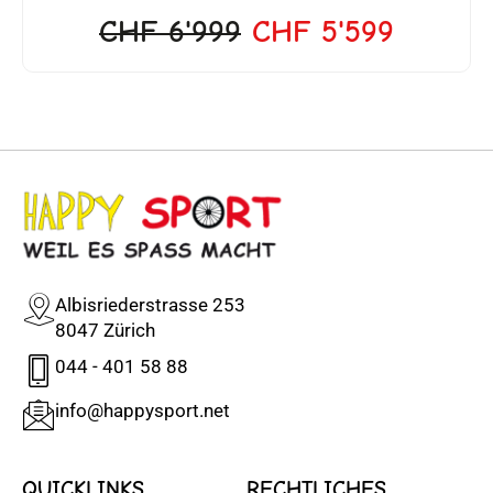
CHF
6'999
CHF
5'599
Albisriederstrasse 253
8047 Zürich
044 - 401 58 88
info@happysport.net
QUICKLINKS
RECHTLICHES