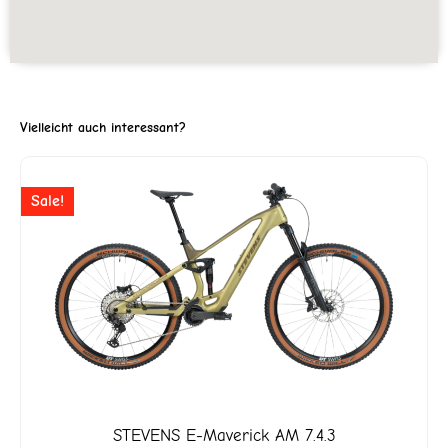
Vielleicht auch interessant?
Ursprünglicher
Aktuell
Sale!
Preis
Preis
war:
ist:
CHF 6'999
CHF 5'
STEVENS
E-Maverick AM 7.4.3