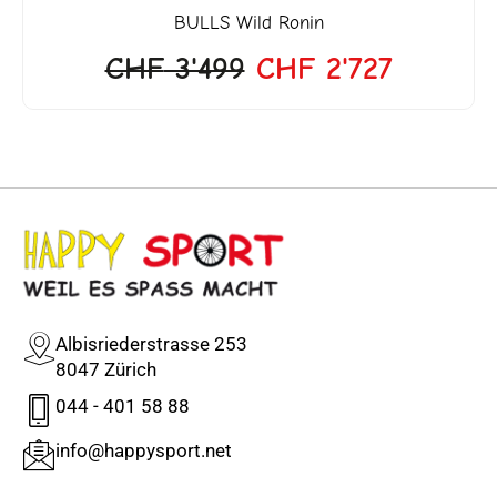
BULLS
Wild Ronin
CHF
3'499
CHF
2'727
Albisriederstrasse 253
8047 Zürich
044 - 401 58 88
info@happysport.net