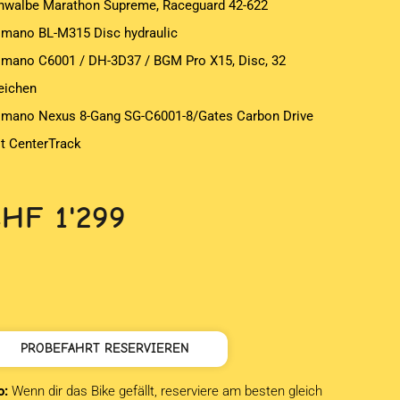
hwalbe Marathon Supreme, Raceguard 42-622
imano BL-M315 Disc hydraulic
imano C6001 / DH-3D37 / BGM Pro X15, Disc, 32
eichen
imano Nexus 8-Gang SG-C6001-8/Gates Carbon Drive
lt CenterTrack
CHF
1'299
PROBEFAHRT RESERVIEREN
o:
Wenn dir das Bike gefällt, reserviere am besten gleich