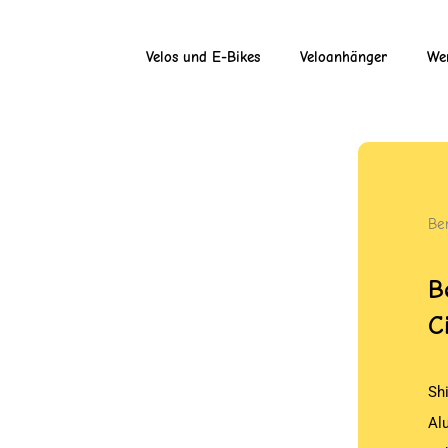
Velos und E-Bikes
Veloanhänger
Wer
Ber
B
C
Sh
Al