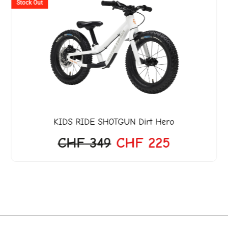
Preis
Preis
Stock Out
war:
ist:
649.
CHF 349
CHF 225.
KIDS RIDE SHOTGUN
Dirt Hero
CHF
349
CHF
225