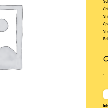
Sc
Sh
Sh
Sp
Sh
Be
.
Inf