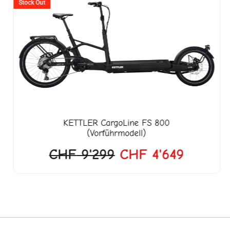
Preis
Preis
Stock Out
war:
ist:
CHF 9'299
CHF 4'
KETTLER
CargoLine FS 800
(Vorführmodell)
CHF
9'299
CHF
4'649