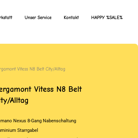
kstatt
Unser Service
Kontakt
HAPPY %SALE%
gamont Vitess N8 Belt City/Alltag
ergamont Vitess N8 Belt
ity/Alltag
imano Nexus 8-Gang Nabenschaltung
uminium Starrgabel