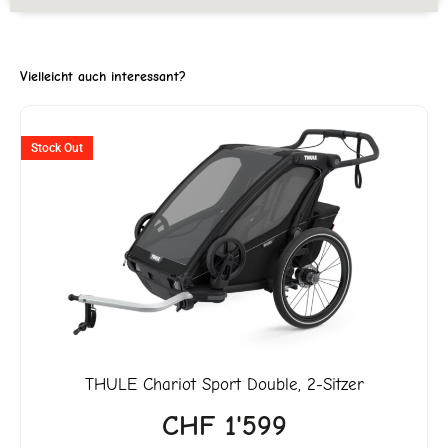
Vielleicht auch interessant?
ller
Stock Out
3'299.
THULE
Chariot Sport Double, 2-Sitzer
CHF
1'599