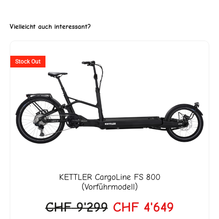
Vielleicht auch interessant?
ller
Ursprünglicher
Aktuell
Stock Out
Preis
Preis
war:
ist:
'818.
CHF 9'299
CHF 4'6
KETTLER
CargoLine FS 800
(Vorführmodell)
CHF
9'299
CHF
4'649