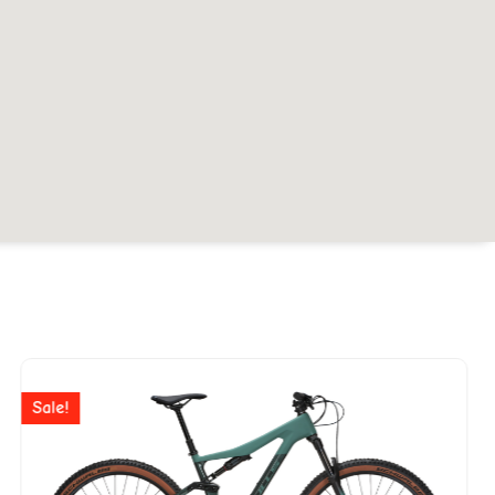
Ursprünglicher
Aktuelle
Preis
Preis
Sale!
war:
ist: