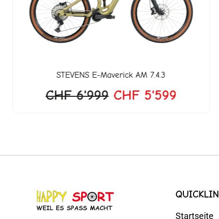
CHF 6'999
CHF 5'
STEVENS
E-Maverick AM 7.4.3
CHF
6'999
CHF
5'599
QUICKLIN
Startseite