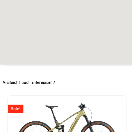
Vielleicht auch interessant?
Ursprünglicher
Aktuell
Preis
Preis
Sale!
war:
ist: