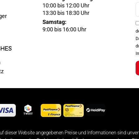
10:00 bis 12:00 Uhr
E-
13:30 bis 18:30 Uhr
ger
Mail
Samstag:
Optin
9:00 bis 16:00 Uhr
d
D
d
CHES
I
m
tz
uf dieser Website angegebenen Preise und Informationen sind unver