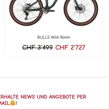
CHF 3'499
CHF 2'7
BULLS
Wild Ronin
CHF
3'499
CHF
2'727
ERHALTE NEWS UND ANGEBOTE PER
MAIL
!