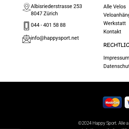
Albisriederstrasse 253
Alle Velos
8047 Zürich
Veloanhän
Werkstatt
044 - 401 58 88
Kontakt
info@happysport.net
RECHTLI
Impressu
Datenschu
©2024 Happy Sport. Alle a