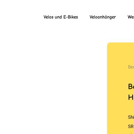
Velos und E-Bikes
Veloanhänger
Wer
Be
B
H
Sh
SR