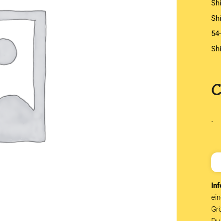
Sh
Sh
54
Sh
.
Inf
ein
Grö
Du 