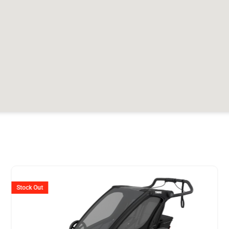
er
Stock Out