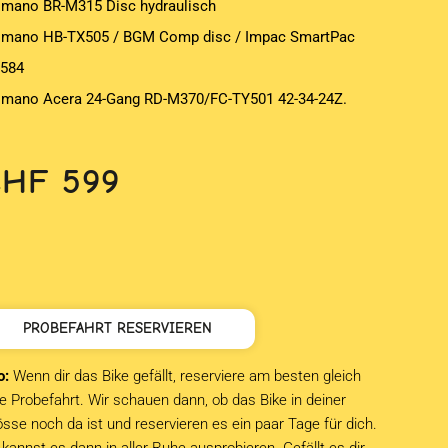
imano BR-M315 Disc hydraulisch
imano HB-TX505 / BGM Comp disc / Impac SmartPac
-584
imano Acera 24-Gang RD-M370/FC-TY501 42-34-24Z.
CHF
599
PROBEFAHRT RESERVIEREN
o:
Wenn dir das Bike gefällt, reserviere am besten gleich
e Probefahrt. Wir schauen dann, ob das Bike in deiner
sse noch da ist und reservieren es ein paar Tage für dich.
kannst es dann in aller Ruhe ausprobieren. Gefällt es dir