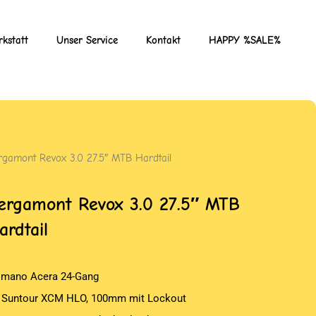
kstatt
Unser Service
Kontakt
HAPPY %SALE%
rgamont Revox 3.0 27.5″ MTB Hardtail
ergamont Revox 3.0 27.5″ MTB
ardtail
imano Acera 24-Gang
 Suntour XCM HLO, 100mm mit Lockout