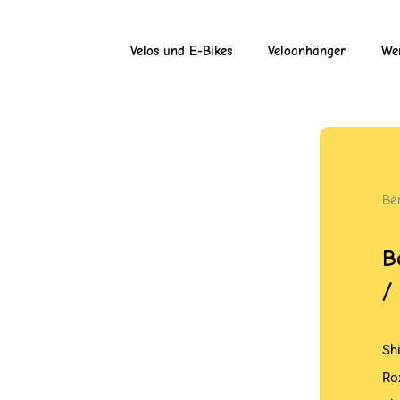
Velos und E-Bikes
Veloanhänger
Wer
Be
B
/
Sh
Ro