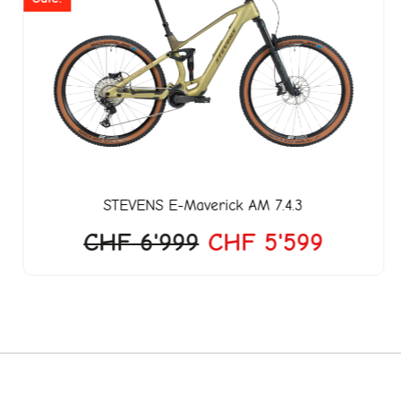
war:
ist:
599.
CHF 6'999
CHF 5'
STEVENS
E-Maverick AM 7.4.3
CHF
6'999
CHF
5'599