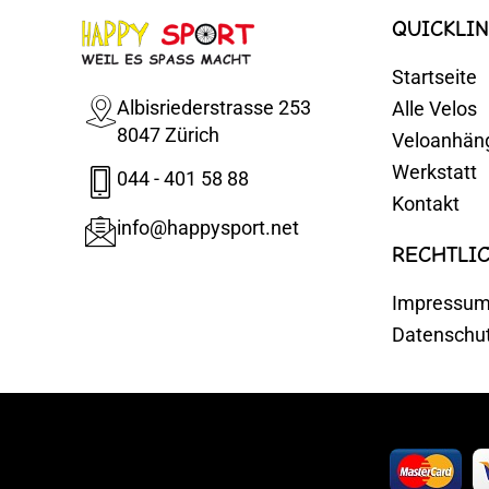
QUICKLIN
Startseite
Albisriederstrasse 253
Alle Velos
8047 Zürich
Veloanhän
Werkstatt
044 - 401 58 88
Kontakt
info@happysport.net
RECHTLI
Impressu
Datenschu