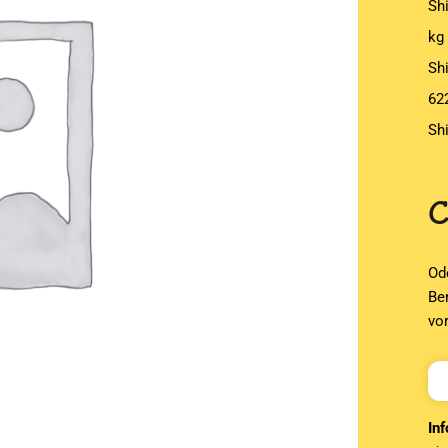
Sh
kg
Sh
62
Sh
Od
Be
vo
Inf