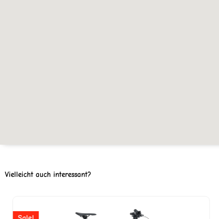
Vielleicht auch interessant?
er
Ursprünglicher
Aktuell
Preis
Preis
Sale!