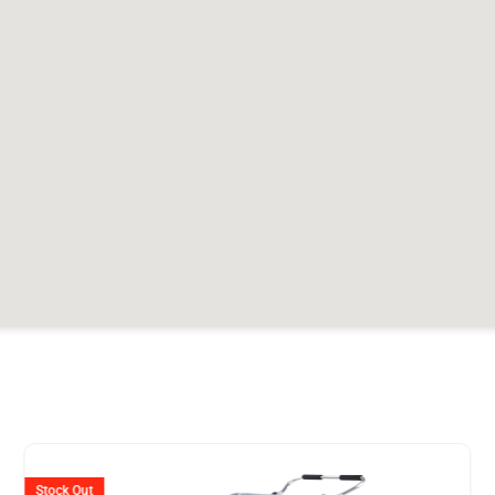
er
Ursprünglicher
Aktueller
Preis
Preis
Stock Out