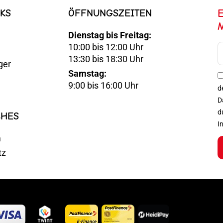
KS
ÖFFNUNGSZEITEN
Dienstag bis Freitag:
10:00 bis 12:00 Uhr
E-
13:30 bis 18:30 Uhr
ger
Mail
Samstag:
Optin
9:00 bis 16:00 Uhr
d
D
d
CHES
I
m
tz