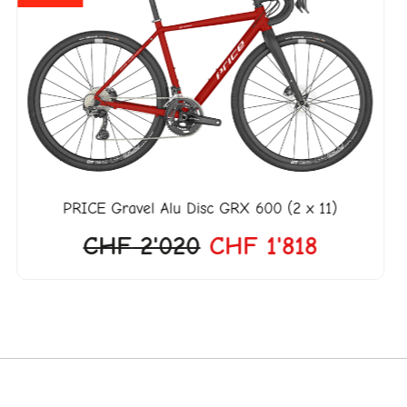
war:
ist:
CHF 2'020
CHF 1'81
PRICE
Gravel Alu Disc GRX 600 (2 x 11)
CHF
2'020
CHF
1'818