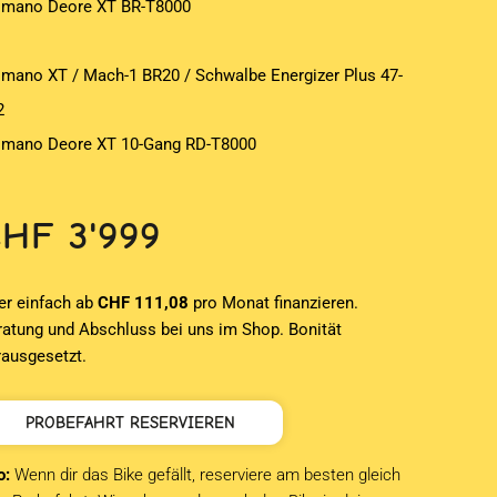
imano Deore XT BR-T8000
imano XT / Mach-1 BR20 / Schwalbe Energizer Plus 47-
2
imano Deore XT 10-Gang RD-T8000
CHF
3'999
er einfach ab
CHF 111,08
pro Monat finanzieren.
ratung und Abschluss bei uns im Shop. Bonität
rausgesetzt.
PROBEFAHRT RESERVIEREN
o:
Wenn dir das Bike gefällt, reserviere am besten gleich