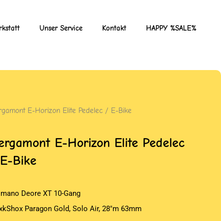
kstatt
Unser Service
Kontakt
HAPPY %SALE%
rgamont E-Horizon Elite Pedelec / E-Bike
ergamont E-Horizon Elite Pedelec
 E-Bike
imano Deore XT 10-Gang
xkShox Paragon Gold, Solo Air, 28″m 63mm