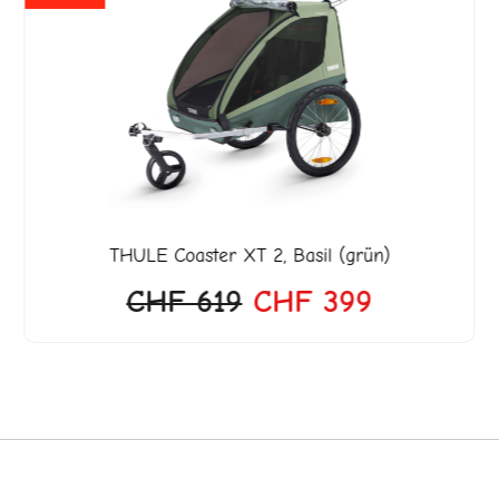
war:
ist:
599.
CHF 619
CHF 399.
THULE
Coaster XT 2, Basil (grün)
CHF
619
CHF
399