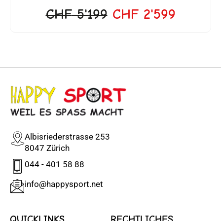
CHF
5'199
CHF
2'599
Albisriederstrasse 253
8047 Zürich
044 - 401 58 88
info@happysport.net
QUICKLINKS
RECHTLICHES