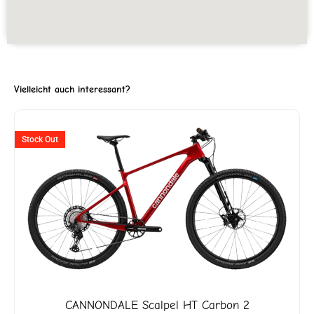
Vielleicht auch interessant?
Ursprünglicher
Aktuell
Stock Out
Preis
Preis
war:
ist:
CHF 5'199
CHF 2'5
CANNONDALE
Scalpel HT Carbon 2