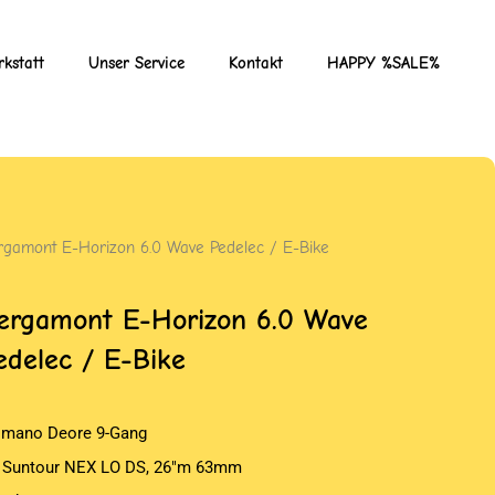
kstatt
Unser Service
Kontakt
HAPPY %SALE%
rgamont E-Horizon 6.0 Wave Pedelec / E-Bike
ergamont E-Horizon 6.0 Wave
edelec / E-Bike
imano Deore 9-Gang
 Suntour NEX LO DS, 26″m 63mm