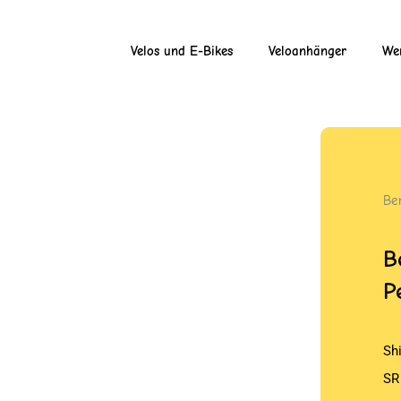
Velos und E-Bikes
Veloanhänger
Wer
Be
B
P
Sh
SR