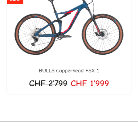
war:
ist:
CHF 2'799
CHF 1'9
BULLS
Copperhead FSX 1
CHF
2'799
CHF
1'999