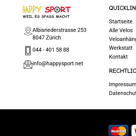
QUICKLIN
Startseite
Albisriederstrasse 253
Alle Velos
8047 Zürich
Veloanhän
Werkstatt
044 - 401 58 88
Kontakt
info@happysport.net
RECHTLI
Impressu
Datenschu