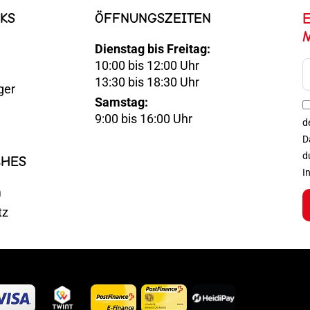
KS
ÖFFNUNGSZEITEN
Dienstag bis Freitag:
10:00 bis 12:00 Uhr
E-
13:30 bis 18:30 Uhr
ger
Mail
Samstag:
Optin
9:00 bis 16:00 Uhr
d
D
d
CHES
I
m
tz