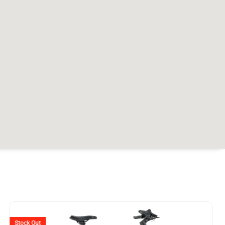
r
Stock Out