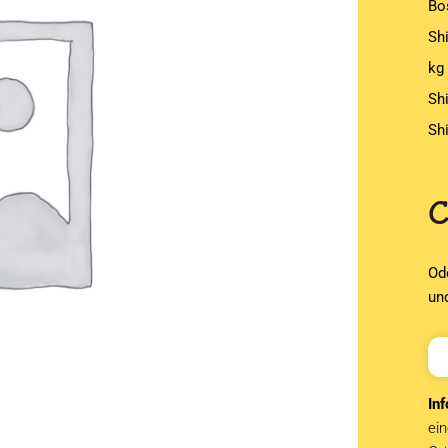
Bo
Sh
kg
Sh
Sh
Od
un
Inf
ein