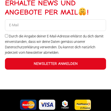
ERHALTE NEWS UND
ANGEBOTE PER MAIL
!
E-
Mail
Durch die Angabe deiner E-Mail-Adresse erklärst du dich damit
einverstanden, dass wir deine Daten gemäss unserer
Datenschutzerklärung verwenden. Du kannst dich natürlich
jederzeit vom Newsletter abmelden.
NEWSLETTER ANMELDEN