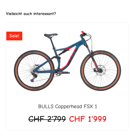
Vielleicht auch interessant?
er
Ursprünglicher
Aktuelle
Sale!
Preis
Preis
war:
ist:
9.
CHF 2'799
CHF 1'9
BULLS
Copperhead FSX 1
CHF
2'799
CHF
1'999