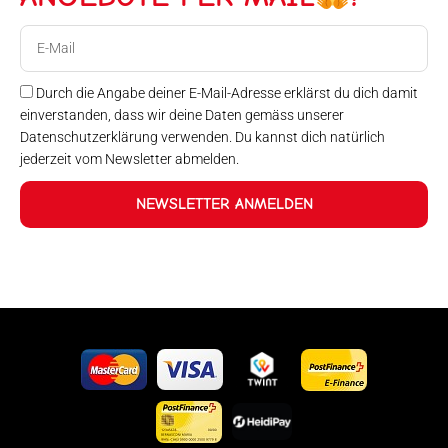
E-
Mail
Durch die Angabe deiner E-Mail-Adresse erklärst du dich damit
einverstanden, dass wir deine Daten gemäss unserer
Datenschutzerklärung verwenden. Du kannst dich natürlich
jederzeit vom Newsletter abmelden.
NEWSLETTER ANMELDEN