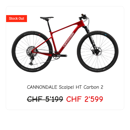
Ursprünglicher
Aktueller
tock Out
Stock 
Preis
Preis
war:
ist:
CHF 5'199
CHF 2'599.
CANNONDALE
Scalpel HT Carbon 2
CHF
5'199
CHF
2'599